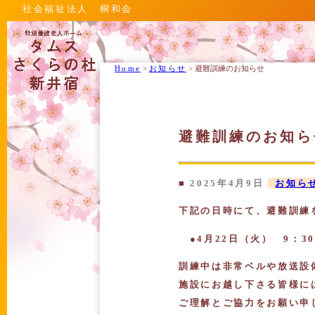
社会福祉法人 桐和会
Home
>
お知らせ
>
避難訓練のお知らせ
避難訓練のお知ら
■
2025年4月9日
お知ら
下記の日時にて、避難訓練
●4月22日（火） 9：30
訓練中は非常ベルや放送設
施設にお越し下さる皆様に
ご理解とご協力をお願い申