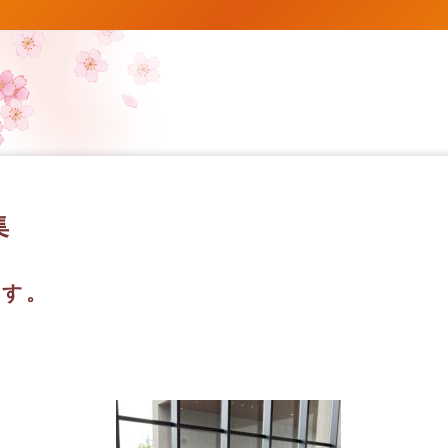
集
です。