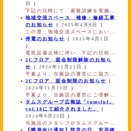
日
）
下記の日時にて、避難訓練を実施...
地域交流スペース 補修・修繕工事
のお知らせ
（
2025年4月9日
）
この度、地域交流スペースにおい...
停電のお知らせ
（
2025年4月2日
）
電気設備点検に伴い、下記の日程...
2Cフロア 面会制限解除のお知ら
せ
（
2024年11月25日
）
平素より、当施設の運営にご協力...
2Cフロア 面会制限のお知らせ
（
2024年11月11日
）
平素より、当施設の運営にご理解...
タムスグループ広報誌「tumsful」
vol.18にて紹介されました。
（
2024年9月25日
）
当施設のスタッフがタムスグルー...
【職員向け通知】防災の日 安否確